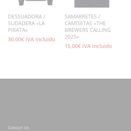
Añadir Al Carrito
Añadir Al Carrito
DESSUADORA /
SAMARRETES /
SUDADERA «LA
CAMISETAS «THE
PIRATA»
BREWERS CALLING
2025»
30,00
€
IVA incluido
15,00
€
IVA incluido
Contact Us