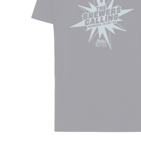
Hit enter to search or ESC to close