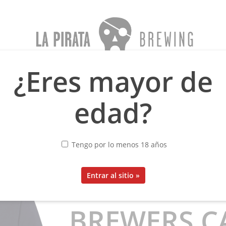
¿Eres mayor de
sea
Menno Olivier
Oblivion
Blog
Sobre nosotros
edad?
AS «THE BREWERS CALLING 2025»
SAMARRETE
Tengo por lo menos 18 años
CAMISETAS
BREWERS C