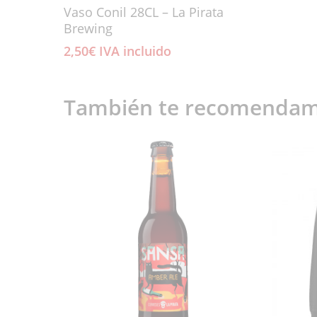
Añadir Al Carrito
Vaso Conil 28CL – La Pirata
Brewing
2,50
€
IVA incluido
También te recomenda