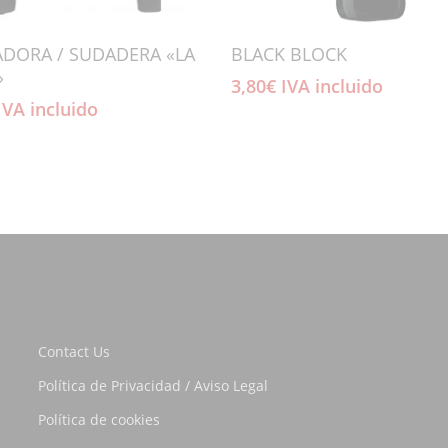
Añadir Al Carrito
Añadir Al Carrito
DORA / SUDADERA «LA
BLACK BLOCK
»
3,80
€
IVA incluido
IVA incluido
Contact Us
Política de Privacidad / Aviso Legal
Política de cookies