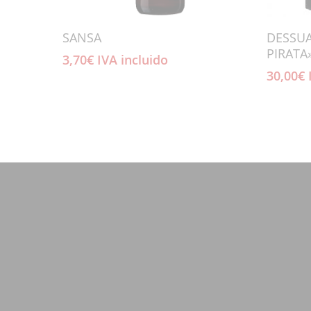
Añadir Al Carrito
SANSA
DESSUA
PIRATA
3,70
€
IVA incluido
30,00
€