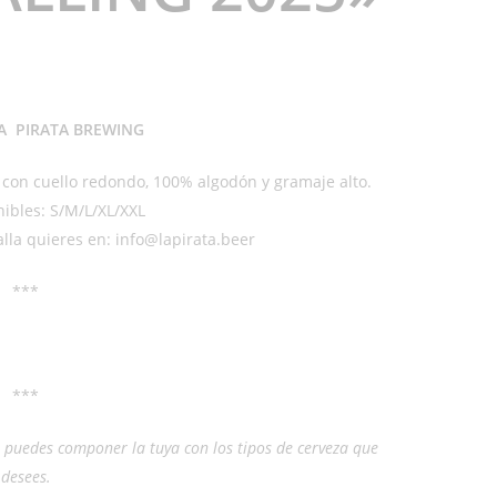
A PIRATA BREWING
 con cuello redondo, 100% algodón y gramaje alto.
nibles: S/M/L/XL/XXL
la quieres en: info@lapirata.beer
***
***
, puedes componer la tuya con los tipos de cerveza que
desees.