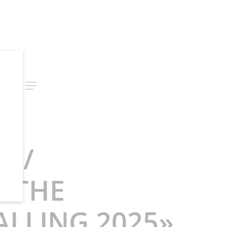
rch
Menu
S /
 «THE
ALLING 2025»