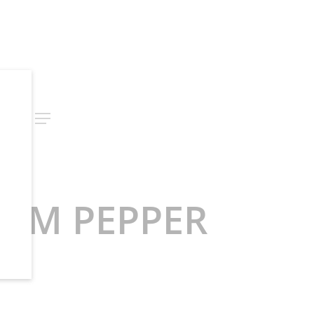
rch
Menu
ELIM PEPPER