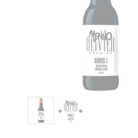
Hit enter to search or ESC to close