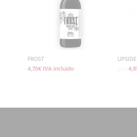
Añadir Al Carrito
FROST
UPSID
El
4,70
€
IVA incluido
4,8
5,70
€
pre
ori
era
5,7