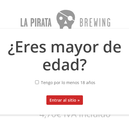
¿Eres mayor de
sea
Menno Olivier
Oblivion
Blog
Sobre nosotros
edad?
SERIES 1: S
Tengo por lo menos 18 años
4,70
€
IVA incluido