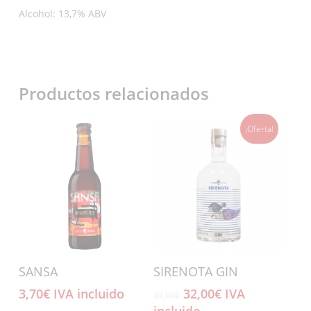
Alcohol: 13,7% ABV
Productos relacionados
¡Oferta!
Añadir Al Carrito
Añadir Al Carrito
SANSA
SIRENOTA GIN
El
El
3,70
€
IVA incluido
32,00
€
IVA
37,00
€
precio
precio