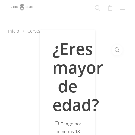
Skip
Menu
to
search
Close
main
Menu
content
Inicio
Cerveza
SERIES 2: STRAIGHT
¿Eres
mayor
de
edad?
Tengo por
lo menos 18