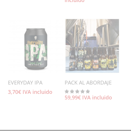
incluido
original
actual
era:
es:
37,00€.
32,00€.
Añadir Al Carrito
Añadir Al Carrito
EVERYDAY IPA
PACK AL ABORDAJE
3,70
€
IVA incluido
59,99
€
IVA incluido