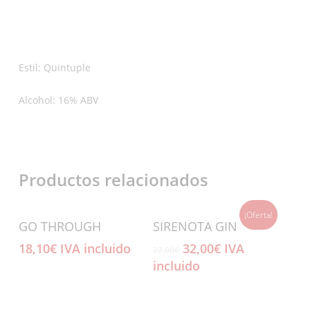
Estil: Quintuple
Alcohol: 16% ABV
Productos relacionados
¡Oferta!
Añadir Al Carrito
Añadir Al Carrito
GO THROUGH
SIRENOTA GIN
El
El
18,10
€
IVA incluido
32,00
€
IVA
37,00
€
precio
precio
incluido
original
actual
era:
es:
37,00€.
32,00€.