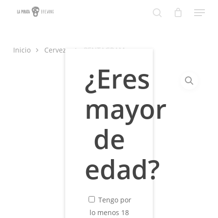
Skip
Menu
to
search
Close
main
Menu
content
Inicio
Cerveza
PENTAGRAM
¿Eres
mayor
de
edad?
Tengo por
lo menos 18