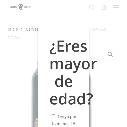
Skip
Menu
to
search
Close
main
Menu
content
Inicio
Cerveza
Against The Grain – CITRA ASS
DOWN
¿Eres
mayor
de
edad?
Tengo por
lo menos 18