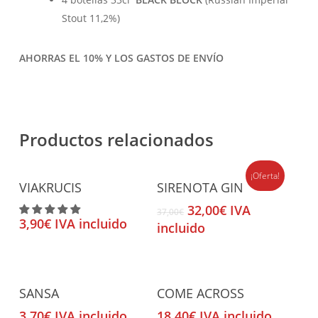
Stout 11,2%)
AHORRAS EL 10% Y LOS GASTOS DE ENVÍO
Productos relacionados
¡Oferta!
Añadir Al Carrito
Añadir Al Carrito
VIAKRUCIS
SIRENOTA GIN
El
El
32,00
€
IVA
37,00
€
3,90
€
IVA incluido
precio
precio
incluido
original
actual
era:
es:
37,00€.
32,00€.
Añadir Al Carrito
Añadir Al Carrito
SANSA
COME ACROSS
3,70
€
IVA incluido
18,40
€
IVA incluido