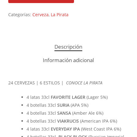
Categorías:
Cerveza
,
La Pirata
Descripción
Información adicional
24 CERVEZAS | 6 ESTILOS |
CONOCE LA PIRATA
4 latas 33cl
FAVORITE LAGER
(Lager 5%)
4 botellas 33cl
SURIA
(APA 5%)
4 botellas 33cl
SANSA
(Amber Ale 6%)
4 botellas 33cl
VIAKRUCIS
(American IPA 6%)
4 latas 33cl
EVERYDAY IPA
(West Coast IPA 6%)
4 botellas 33cl
BLACK BLOCK
(Russian Imperial