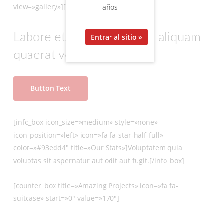
view=»gallery»][/portfolio_grid]
años
Labore et dolore magnam aliquam
quaerat voluptatem.
Button Text
[info_box icon_size=»medium» style=»none»
icon_position=»left» icon=»fa fa-star-half-full»
color=»#93edd4″ title=»Our Stats»]Voluptatem quia
voluptas sit aspernatur aut odit aut fugit.[/info_box]
[counter_box title=»Amazing Projects» icon=»fa fa-
suitcase» start=»0″ value=»170″]