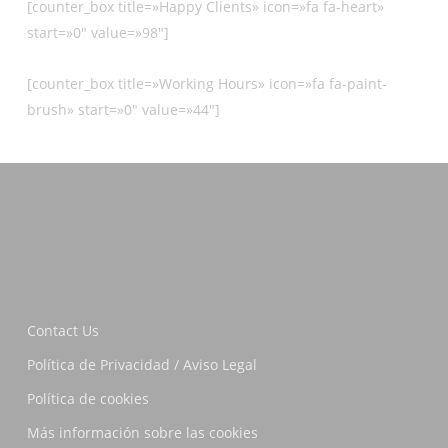
[counter_box title=»Happy Clients» icon=»fa fa-heart»
start=»0″ value=»98″]
[counter_box title=»Working Hours» icon=»fa fa-paint-
brush» start=»0″ value=»44″]
Contact Us
Política de Privacidad / Aviso Legal
Política de cookies
Más información sobre las cookies