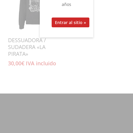
años
Añadir Al Carrito
DESSUADORA /
SUDADERA «LA
PIRATA»
30,00
€
IVA incluido