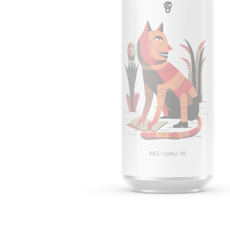
Hit enter to search or ESC to close