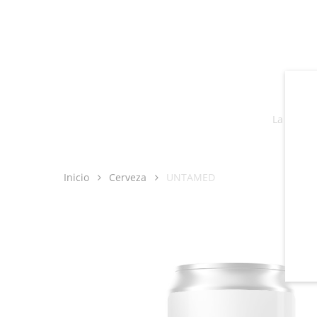
Skip
to
main
content
La Pirata
Inicio
Cerveza
UNTAMED