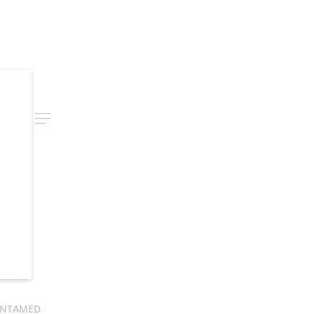
rch
Menu
NTAMED