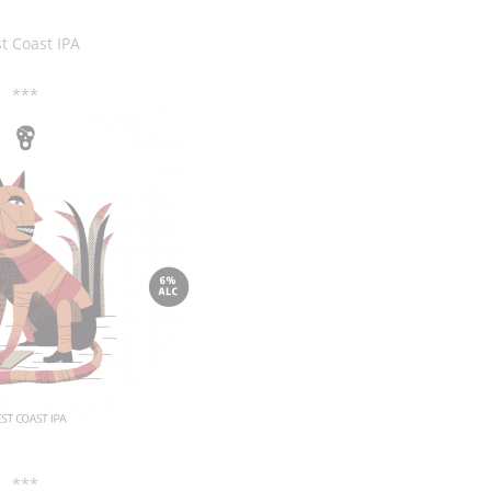
t Coast IPA
***
***