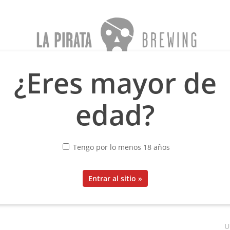
¿Eres mayor de
sea
Menno Olivier
Oblivion
Blog
Sobre nosotros
edad?
UNTAMED
Tengo por lo menos 18 años
5,10
€
IVA incluido
U