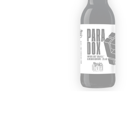
Hit enter to search or ESC to close