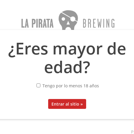
¿Eres mayor de
sea
Menno Olivier
Oblivion
Blog
Sobre nosotros
edad?
PARADOX
Tengo por lo menos 18 años
6,80
€
IVA incluido
P