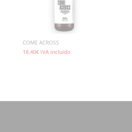
Añadir Al Carrito
COME ACROSS
18,40
€
IVA incluido