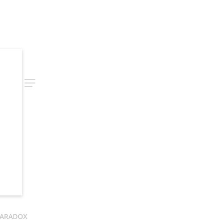
rch
Menu
ARADOX