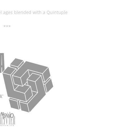
el ages blended with a Quintuple
***