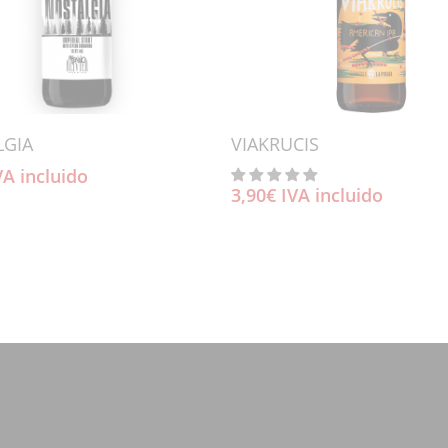
Añadir Al Carrito
Añadir Al Carrito
LGIA
VIAKRUCIS
VA incluido
3,90
€
IVA incluido