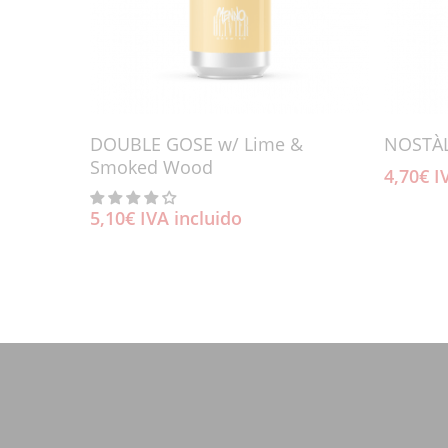
Añadir Al Carrito
DOUBLE GOSE w/ Lime &
NOSTÀ
Smoked Wood
4,70
€
I
5,10
€
IVA incluido