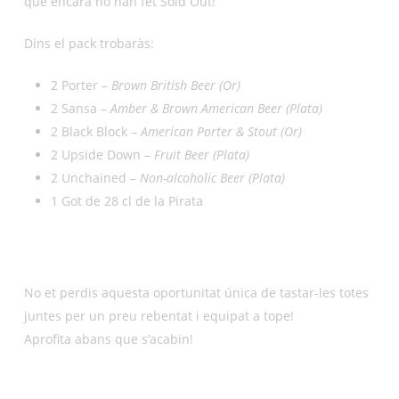
que encara no han fet Sold Out!
Dins el pack trobaràs:
2 Porter –
Brown British Beer (Or)
2 Sansa –
Amber & Brown American Beer (Plata)
2 Black Block –
American Porter & Stout (Or)
2 Upside Down –
Fruit Beer (Plata)
2 Unchained –
Non-alcoholic Beer (Plata)
1 Got de 28 cl de la Pirata
No et perdis aquesta oportunitat única de tastar-les totes
juntes per un preu rebentat i equipat a tope!
Aprofita abans que s’acabin!