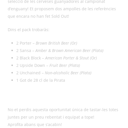
selecció de les cerveses guanyadores al campionat
d’enguany! Et proposem dos ampolles de les referències
que encara no han fet Sold Out!
Dins el pack trobaràs:
2 Porter –
Brown British Beer (Or)
2 Sansa –
Amber & Brown American Beer (Plata)
2 Black Block –
American Porter & Stout (Or)
2 Upside Down –
Fruit Beer (Plata)
2 Unchained –
Non-alcoholic Beer (Plata)
1 Got de 28 cl de la Pirata
No et perdis aquesta oportunitat única de tastar-les totes
juntes per un preu rebentat i equipat a tope!
Aprofita abans que s’acabin!