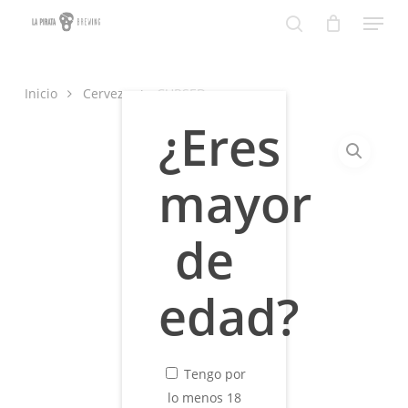
Skip
Menu
to
search
Close
main
Menu
content
Inicio
Cerveza
CURSED
¿Eres
mayor
de
edad?
Tengo por
lo menos 18