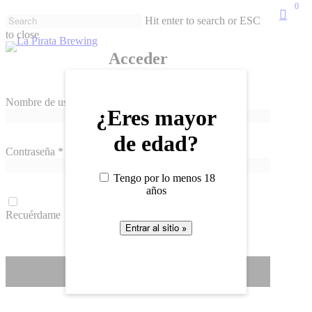
0
Skip
searc
Hit enter to search or ESC
Me
to
to close
main
Close
content
Acceder
Search
Nombre de usuario o correo electrónico
*
¿Eres mayor
de edad?
Contraseña
*
Tengo por lo menos 18
años
Recuérdame
Acceso