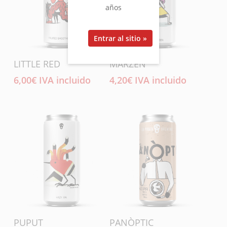
años
Añadir Al Carrito
Añadir Al Carrito
LITTLE RED
MÄRZEN
6,00
€
IVA incluido
4,20
€
IVA incluido
Añadir Al Carrito
Añadir Al Carrito
PUPUT
PANÒPTIC