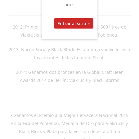
años
2012: Primer lote de La Pirata, no “pirata”. 500 litros de
Viakrucis que arrasan en la I Fira del Poblenou.
2013: Nacen Súria y Black Block. Ésta última vuelve locos a
los amantes de las Imperial Stout.
2014: Ganamos dos bronces en la Global Craft Beer
Awards 2014 de Berlín: Viakrucis y Black Storms
• Ganamos el Premio a la Mejor Cervecera Nacional 2015
en la Fira del Poblenou. Medalla de Oro para Viakrucis y
Black Block y Plata para la versión de esta última