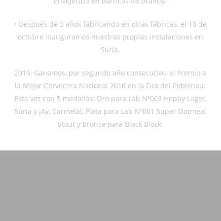
envejecida en barricas de brandy.
• Después de 3 años fabricando en otras fábricas, el 10 de
octubre inauguramos nuestras propias instalaciones en
Súria.
2016: Ganamos, por segundo año consecutivo, el Premio a
la Mejor Cervecera Nacional 2016 en la Fira del Poblenou.
Esta vez con 5 medallas: Oro para Lab Nº003 Hoppy Lager,
Súria y ¡Ay, Carmela!, Plata para Lab Nº001 Super Oatmeal
Stout y Bronce para Black Block.